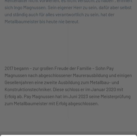
Rentenalter nicht vorwerfen, es nicht versucht zu haben“, erinnert
sich Ingo Magnussen. Sein eigener Herr zu sein, dafür aber selbst
und ständig auch für alles verantwortlich zu sein, hat der
Metallbaumeister bis heute nie bereut.
2017 begann – zur großen Freude der Familie – Sohn Pay
Magnussen nach abgeschlossener Maurerausbildung und einigen
Gesellenjahren eine zweite Ausbildung zum Metallbau- und
Konstruktionstechniker. Diese schloss er im Januar 2020 mit
Erfolg ab. Pay Magnussen hat im Juni 2023 seine Meisterprüfung
zum Metallbaumeister mit Erfolg abgeschlossen.