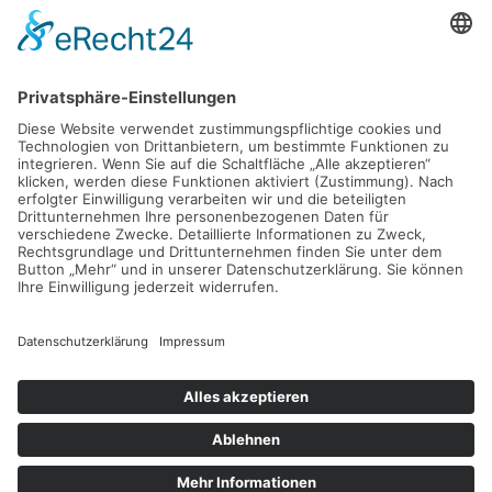
SCHLOSSEREI MAGNUSSEN
Impressum
Datenschutz
Cookies
Kontaktdaten
Tel: 04672 776099 |
E-Mail:
info@schlosserei-magnussen.de
Anschrift
Schlosserei Magnussen GmbH & Co.KG |
Hohe Koppel 11 | 25842
Langenhorn
Design, Umsetzung & Hosting by
vendoweb
. Die Internet- &