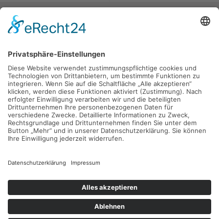
SCHLOSSEREI MAGNUSSEN
Impressum
Datenschutz
Cookies
Kontaktdaten
Tel: 04672 776099 |
E-Mail:
info@schlosserei-magnussen.de
Anschrift
Schlosserei Magnussen GmbH & Co.KG |
Hohe Koppel 11 | 25842
Langenhorn